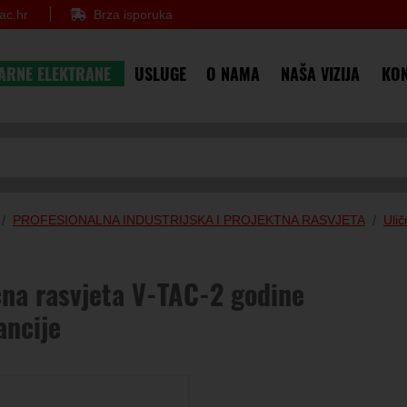
ac.hr
Brza isporuka
ARNE ELEKTRANE
USLUGE
O NAMA
NAŠA VIZIJA
KON
PROFESIONALNA INDUSTRIJSKA I PROJEKTNA RASVJETA
Ulič
čna rasvjeta V-TAC-2 godine
ancije