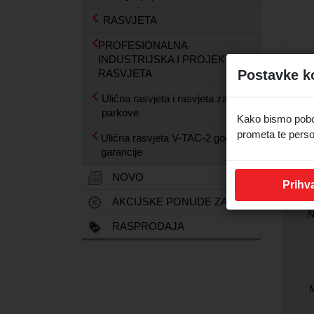
RASVJETA
PROFESIONALNA
INDUSTRIJSKA I PROJEKTNA
RASVJETA
Postavke k
Sn
6
Ulična rasvjeta i rasvjeta za
parkove
Kako bismo pobolj
LE
prometa te perso
Ulična rasvjeta V-TAC-2 godine
lam
garancije
NOVO
Prihva
AKCIJSKE PONUDE ZA VAS
N
RASPRODAJA
M