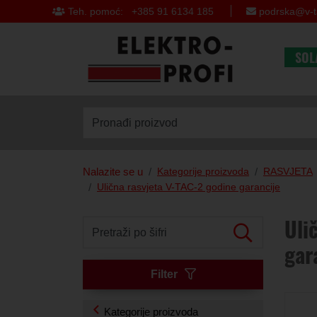
Teh. pomoć: +385 91 6134 185
podrska@v-t
SOL
Pronađi proizvod
Nalazite se u
Kategorije proizvoda
RASVJETA
Ulična rasvjeta V-TAC-2 godine garancije
Uli
Pretraži po šifri
gar
Filter
Kategorije proizvoda