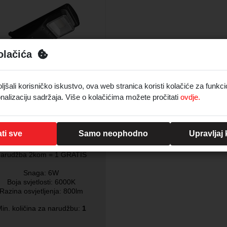
olačića
aga
W
Isporuka 24 sata
šali korisničko iskustvo, ova web stranica koristi kolačiće za funkci
D plastična solarna ulična
nalizaciju sadržaja. Više o kolačićima možete pročitati
ovdje.
pa s daljinskim upravljačem
6W 6000K ,IP65,crna
Šifra:
95532
ti sve
Samo neophodno
Upravljaj
Narudžba 1kom = 19,98€
arudžba 2kom = 1 GRATIS
Snaga: 6W
Boja svjetlosti: 6000K
Razina osvjetljenja: 800lm
in. količina za narudžbu:
1