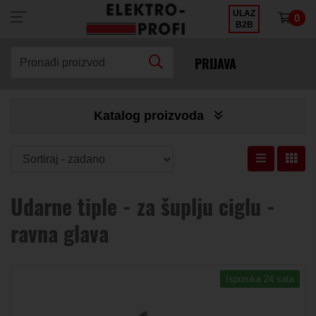
ULAZ
0
×
B2B
PRIJAVA
Pronađi proizvod
Katalog proizvoda
Udarne tiple - za šuplju ciglu -
ravna glava
Isporuka 24 sata