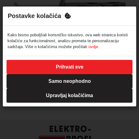
Postavke kolačića
Kako bismo poboljšali korisničko iskustvo, ova web stranica koristi
kolačiće za funkcionalnost, analizu prometa te personalizaciju
sadržaja. Više o kolačićima možete pročitati
ovdje.
Udarna tipla najlon-ravna glava -Z2-A1K-10-6X40
Šifra:
806 206040M
Prihvati sve
Udarna tipla sa širokom glavom
tipla od pocinčanog čelika
Cijena za 100kom=1C
Samo neophodno
Min. količina za narudžbu:
2
Upravljaj kolačićima