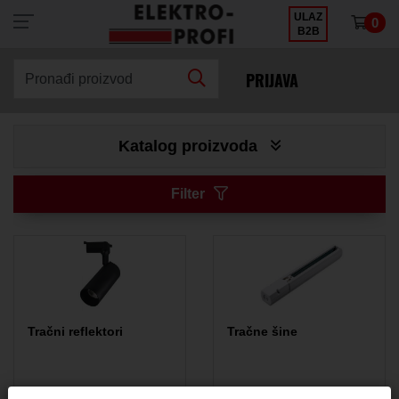
ULAZ
0
×
B2B
PRIJAVA
Pronađi proizvod
Katalog proizvoda
Filter
Tračni reflektori
Tračne šine