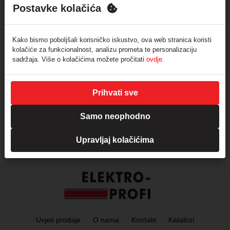
0 proizvoda
0 proizvoda
Postavke kolačića
Kako bismo poboljšali korisničko iskustvo, ova web stranica koristi
kolačiće za funkcionalnost, analizu prometa te personalizaciju
sadržaja. Više o kolačićima možete pročitati
ovdje.
Dodaci i pribor
Prihvati sve
Samo neophodno
0 proizvoda
Upravljaj kolačićima
Uvjeti prodaje
O nama
Kontakt
Katalozi