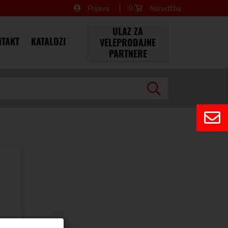
Prijava
0
Narudžba
×
ULAZ ZA
TAKT
KATALOZI
VELEPRODAJNE
PARTNERE