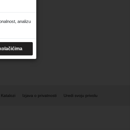
onalnost, analizu
 kolačićima
Katalozi
Izjava o privatnosti
Uredi svoju privolu