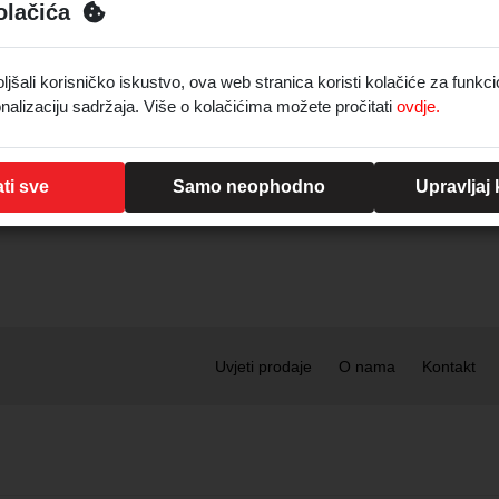
olačića
ić
Svi sveti
šali korisničko iskustvo, ova web stranica koristi kolačiće za funkci
oizvoda
26 proizvoda
nalizaciju sadržaja. Više o kolačićima možete pročitati
ovdje.
ti sve
Samo neophodno
Upravljaj
Uvjeti prodaje
O nama
Kontakt