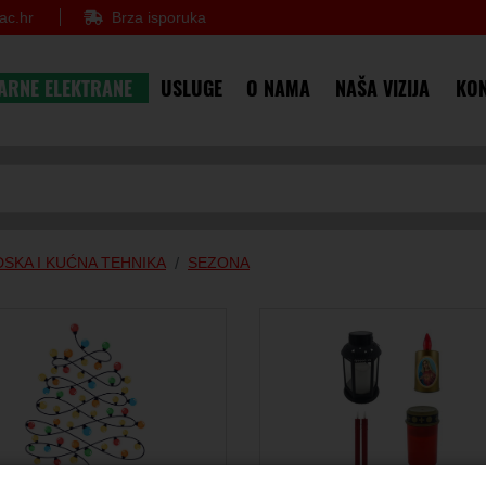
ac.hr
Brza isporuka
ARNE ELEKTRANE
USLUGE
O NAMA
NAŠA VIZIJA
KON
SKA I KUĆNA TEHNIKA
SEZONA