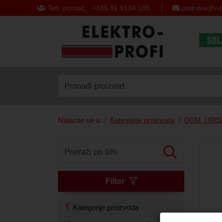
Teh. pomoć: +385 91 6134 185
podrska@v-t
SOL
Pronađi proizvod
Nalazite se u
Kategorije proizvoda
DOM, URED
Pretraži po šifri
Filter
Kategorije proizvoda