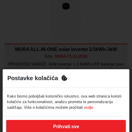
MURA ALL-IN-ONE solar inverter 2.5kWh-3kW
Šifra:
MURA-T1-S1-253K
PROIZVOD SADRŽI: 3kW inverter + 2.5kWh LFP baterija (sve
u 1)
Postavke kolačića
Proširiv kapacitet
Wi-Fi
AC Šuko i TLN izlaz
12 i 24V izlaz
Kako bismo poboljšali korisničko iskustvo, ova web stranica koristi
Jednostavna i brza instalacija
kolačiće za funkcionalnost, analizu prometa te personalizaciju
sadržaja. Više o kolačićima možete pročitati
ovdje.
Min. količina za narudžbu:
1
Prihvati sve
Isporuka 24 sata