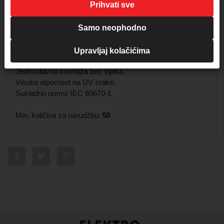
Prihvati sve
Min./Max. Temp. Montaže: -5°C / 60°C
Pakiranje: 500 kom
Samo neophodno
* Za dekorativno zatvaranje kutije. Zbog hrapave površine
Upravljaj kolačićima
poklopca dobro je prianjanje boje za zidove.
Jednostavna montaža bez vijaka.
Visoka otpornost na UV zrake.
Sukladno normi: IEC 60670-1
Min. količina za narudžbu:
50