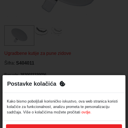
Ugradbene kutije za pune zidove
Šifra:
S404011
Barcode:
3830022320056
Postavke kolačića
Opis
Kako bismo poboljšali korisničko iskustvo, ova web stranica koristi
Pakiranje: 50/500
kolačiće za funkcionalnost, analizu prometa te personalizaciju
Otpornost na plamen: 750 °C
sadržaja. Više o kolačićima možete pročitati
ovdje.
Boja: bijela
Materijal: ABS