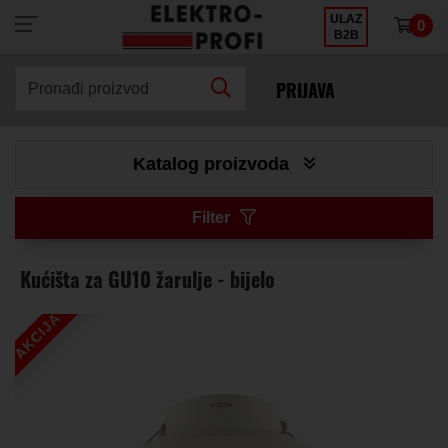
ULAZ
0
×
B2B
PRIJAVA
Pronađi proizvod
Katalog proizvoda
Filter
Kućišta za GU10 žarulje - bijelo
AKCIJA