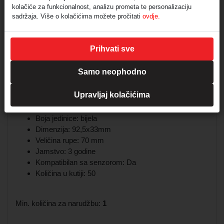
Čvrsto i izdržljivo računalo
kolačiće za funkcionalnost, analizu prometa te personalizaciju
Kompatibilan s GU10 svjetiljkama (*Lampa nije uključena)
sadržaja. Više o kolačićima možete pročitati
ovdje.
Prikladno za ugradnju u ugradnju
Primjene - hoteli, stambeni objekti, restorani, komercijalna
rasvjeta itd.
Prihvati sve
Model: VT-981-W
Samo neophodno
Baza: GU10
Vrsta ugradnje: Ugradna
Upravljaj kolačićima
IP zaštita: IP44
Materijal: PC
Boja jedinice: bijela
Dimenzija: 92,5x33mm
Veličina rupe: 70 mm
Jamstvo: 3 godine
Kompatibilan sa senzorom: Da
Količina u kutiji: 50
Min. količina za narudžbu:
1